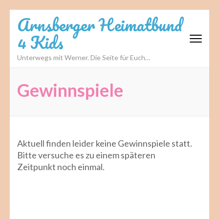
Zum
Arnsberger Heimatbund
Inhalt
4 Kids
springen
(Eingabetaste
Unterwegs mit Werner. Die Seite für Euch…
drücken)
Gewinnspiele
Aktuell finden leider keine Gewinnspiele statt.
Bitte versuche es zu einem späteren
Zeitpunkt noch einmal.