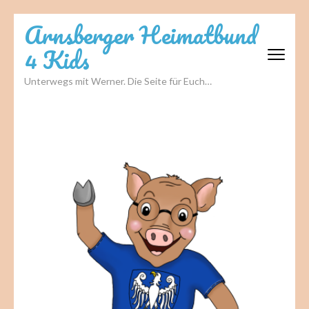
Zum
Arnsberger Heimatbund
Inhalt
4 Kids
springen
(Eingabetaste
Unterwegs mit Werner. Die Seite für Euch…
drücken)